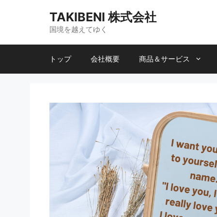
コ
TAKIBENI 株式会社
ン
テ
国境を越えてゆく
ン
ツ
トップ
会社概要
商品＆サービス
へ
ス
キ
ッ
プ