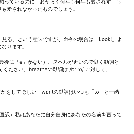
願っているのに、おそらく何年も何年も愛されず、も
度も愛されなかったものでしょう。
rb): どちらも「見る」という意味ですが、命令の場合は「Look!」よ
現になります。
reath (最後に「e」がない）、スペルが近いので良く動詞と
い。breatheの動詞は /briːð/ に対して、
 誰かに何かをしてほしい。wantの動詞はいつも「to」と一緒
r name. （直訳）私はあなたに自分自身にあなたの名前を言って