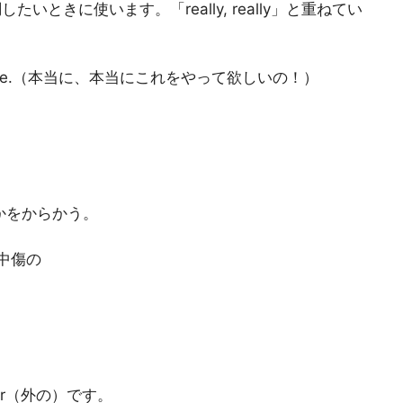
強調したいときに使います。「really, really」と重ねてい
o this for me.（本当に、本当にこれをやって欲しいの！）
): 誰かをからかう。
誹謗中傷の
uter（外の）です。