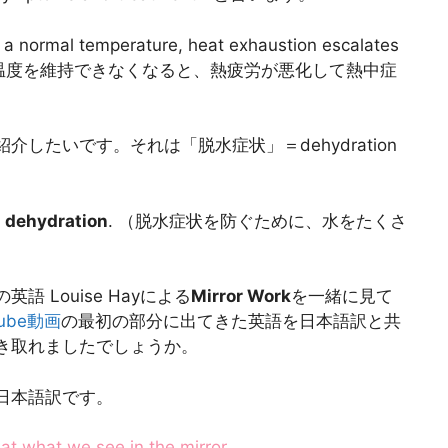
a normal temperature, heat exhaustion escalates
温度を維持できなくなると、熱疲労が悪化して熱中症
たいです。それは「脱水症状」＝dehydration
t
dehydration
. （脱水症状を防ぐために、水をたくさ
Louise Hayによる
Mirror Work
を一緒に見て
tube動画
の最初の部分に出てきた英語を日本語訳と共
き取れましたでしょうか。
日本語訳です。
k at what we see in the mirror.