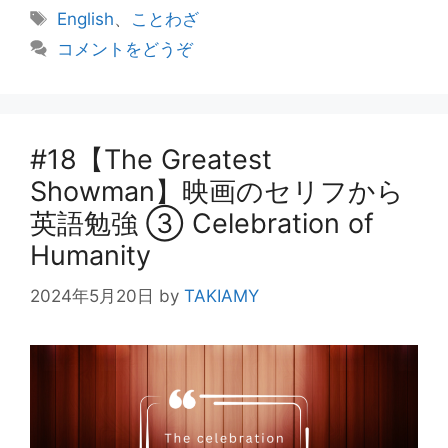
テ
タ
English
、
ことわざ
ゴ
グ
コメントをどうぞ
リ
ー
#18【The Greatest
Showman】映画のセリフから
英語勉強 ③ Celebration of
Humanity
2024年5月20日
by
TAKIAMY