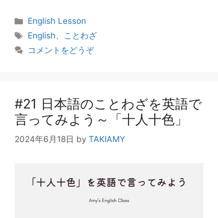
カ
English Lesson
テ
タ
English
、
ことわざ
ゴ
グ
コメントをどうぞ
リ
ー
#21 日本語のことわざを英語で
言ってみよう～「十人十色」
2024年6月18日
by
TAKIAMY