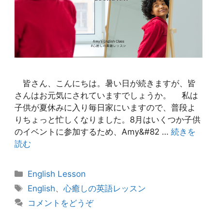
皆さん、こんにちは。暑い日が続きますが、皆
さんはお元気にされていますでしょうか。 私は
子供が夏休みに入り毎日家にいますので、普段よ
りちょっと忙しくなりました。8月はいくつか子供
のイベントに参加するため、Amy&#82 …
続きを
読む
カ
English Lesson
テ
タ
English
、
心癒しの英語レッスン
ゴ
グ
コメントをどうぞ
リ