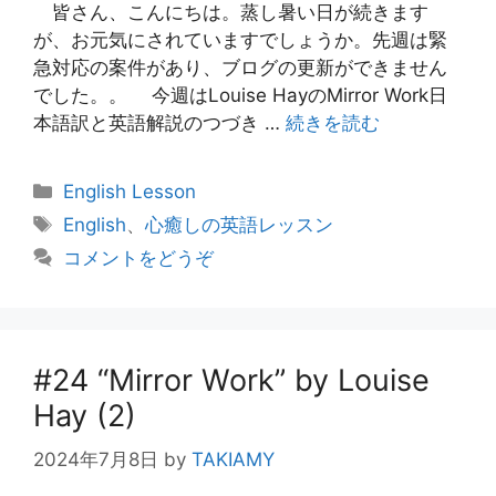
皆さん、こんにちは。蒸し暑い日が続きます
が、お元気にされていますでしょうか。先週は緊
急対応の案件があり、ブログの更新ができません
でした。。 今週はLouise HayのMirror Work日
本語訳と英語解説のつづき …
続きを読む
カ
English Lesson
テ
タ
English
、
心癒しの英語レッスン
ゴ
グ
コメントをどうぞ
リ
ー
#24 “Mirror Work” by Louise
Hay (2)
2024年7月8日
by
TAKIAMY