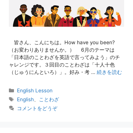
皆さん、こんにちは。How have you been?
（お変わりありませんか。） 6月のテーマは
「日本語のことわざを英語で言ってみよう」のチ
ャレンジです。３回目のことわざは「十人十色
（じゅうにんといろ）」。好み・考 …
続きを読む
カ
English Lesson
テ
タ
English
、
ことわざ
ゴ
グ
コメントをどうぞ
リ
ー