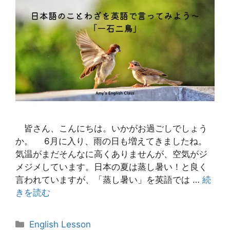
皆さん、こんにちは。いかがお過ごしでしょう
か。 6月に入り、雨の日も増えてきましたね。
気温がまだそんなに高くありませんが、空気がジ
メジメしています。日本の夏は蒸し暑い！と良く
言われていますが、「蒸し暑い」を英語では …
続
きを読む
カ
English Lesson