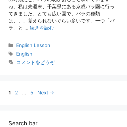
ね。私は先週末、千葉県にある京成バラ園に行っ
てきました。とても広い園で、バラの種類
は、、、覚えられないぐらい多いです。一つ「バ
ラ」と …
続きを読む
カ
English Lesson
テ
タ
English
ゴ
グ
コメントをどうぞ
リ
ー
投
Page
Page
Page
1
2
…
5
Next
→
稿
ナ
ビ
ゲ
Search bar