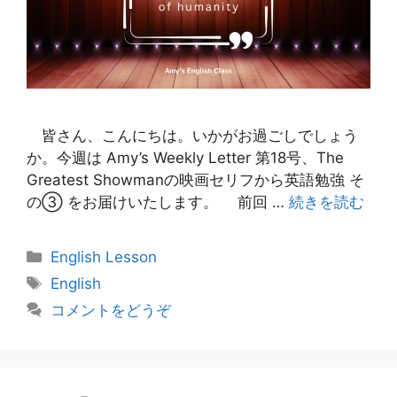
皆さん、こんにちは。いかがお過ごしでしょう
か。今週は Amy’s Weekly Letter 第18号、The
Greatest Showmanの映画セリフから英語勉強 そ
の③ をお届けいたします。 前回 …
続きを読む
カ
English Lesson
テ
タ
English
ゴ
グ
コメントをどうぞ
リ
ー