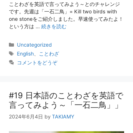
ことわざを英語で言ってみよう～とのチャレンジ
です。先週は「一石二鳥」= Kill two birds with
one stoneをご紹介しました。早速使ってみたよ！
という方は …
続きを読む
カ
Uncategorized
テ
タ
English
、
ことわざ
ゴ
グ
コメントをどうぞ
リ
ー
#19 日本語のことわざを英語で
言ってみよう～「一石二鳥」」
2024年6月4日
by
TAKIAMY