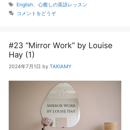
テ
タ
English
、
心癒しの英語レッスン
ゴ
グ
コメントをどうぞ
リ
ー
#23 “Mirror Work” by Louise
Hay (1)
2024年7月1日
by
TAKIAMY