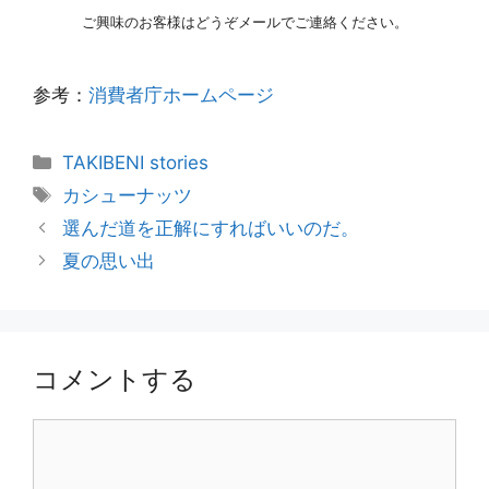
ご興味のお客様はどうぞメールでご連絡ください。
参考：
消費者庁ホームページ
カ
TAKIBENI stories
テ
タ
カシューナッツ
ゴ
グ
投
選んだ道を正解にすればいいのだ。
リ
稿
夏の思い出
ー
ナ
ビ
ゲ
ー
コメントする
シ
ョ
コ
ン
メ
ン