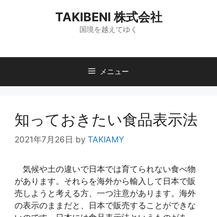
コ
TAKIBENI 株式会社
ン
テ
国境を越えてゆく
ン
ツ
へ
メニュー
ス
キ
ッ
プ
知っておきたい食品表示法
2021年7月26日
by
TAKIAMY
気候や土の違いで日本では育てられない食べ物
があります。それらを海外から輸入して日本で販
売しようと考える方、一つ注意があります。海外
の表示のままだと、日本で販売することができな