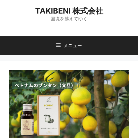
コ
TAKIBENI 株式会社
ン
テ
国境を越えてゆく
ン
ツ
へ
メニュー
ス
キ
ッ
プ