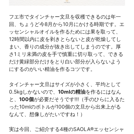
フエ市でタインチャー文旦を収穫できるのは年一
回、ちょうど今8月から10月にかける時期です。エ
ッセンシャルオイルを作るためには果を取って、
12時間以内に皮を剥きとらないと皮が乾燥してし
まい、香りの成分が抜き出してしまうのです。厚
さ1ミリ未満の皮を手で慎重に切り取って、できる
だけ黄緑部分だけをとり白い部分が入らないよう
にするのがいい精油を作るコツです。
タインチャー文旦はサイズが小さく、平均として
0.5kgしかないので、
10mlの精油
を作るにはなん
と、
100個
が必要だそうです!!!（手のひらに入るた
った10mlのボトルが100個の文旦から出来上がる
なんて、想像しがたいですね！）
実は今回、ご紹介する4種のSAOLA®エッセンシャ