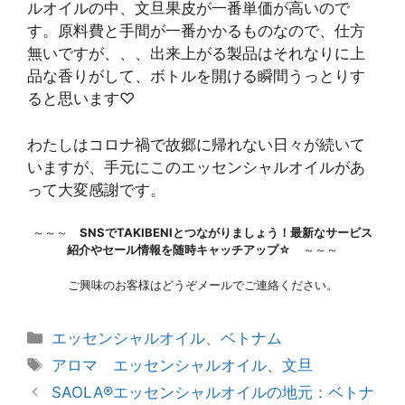
ルオイルの中、文旦果皮が一番単価が高いので
す。原料費と手間が一番かかるものなので、仕方
無いですが、、、出来上がる製品はそれなりに上
品な香りがして、ボトルを開ける瞬間うっとりす
ると思います♡
わたしはコロナ禍で故郷に帰れない日々が続いて
いますが、手元にこのエッセンシャルオイルがあ
って大変感謝です。
～～～
SNSでTAKIBENIとつながりましょう！最新なサービス
紹介やセール情報を随時キャッチアップ☆
～～～
ご興味のお客様はどうぞメールでご連絡ください。
カ
エッセンシャルオイル
、
ベトナム
テ
タ
アロマ エッセンシャルオイル
、
文旦
ゴ
グ
投
SAOLA®エッセンシャルオイルの地元：ベトナ
リ