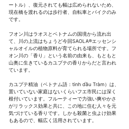
ートル）、復元されても幅は広められないため、
現在橋を渡れるのは歩行者、自転車とバイクのみ
です。
フオン川はラオスとベトナムの国境から流れ出
て、川の上流はちょうど今回SAOLA®エッセンシ
ャルオイルの植物原料が育てられる場所です。フ
オン川の「香り」という名前の由来も、もともと
山奥に生きているカユプテの香りからだと言われ
ています。
カユプテ精油（ベトナム語：tinh dầu Tràm）は、
置いていない家庭はないくらいフエ市民には深く
根付いています。フルーティーで力強い爽やかさ
がリラックス効果と共に、この地に住む人々を元
気づけている香りです。しかも殺菌と虫よけ効果
もあるので、幅広く活用されています。