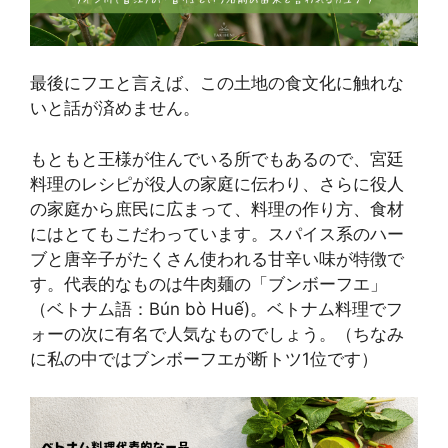
最後にフエと言えば、この土地の食文化に触れな
いと話が済めません。
もともと王様が住んでいる所でもあるので、宮廷
料理のレシピが役人の家庭に伝わり、さらに役人
の家庭から庶民に広まって、料理の作り方、食材
にはとてもこだわっています。スパイス系のハー
ブと唐辛子がたくさん使われる甘辛い味が特徴で
す。代表的なものは牛肉麺の「ブンボーフエ」
（ベトナム語：Bún bò Huế)。ベトナム料理でフ
ォーの次に有名で人気なものでしょう。（ちなみ
に私の中ではブンボーフエが断トツ1位です）