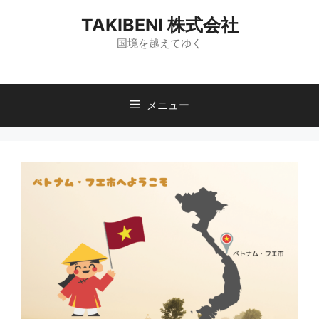
コ
TAKIBENI 株式会社
ン
テ
国境を越えてゆく
ン
ツ
へ
メニュー
ス
キ
ッ
プ