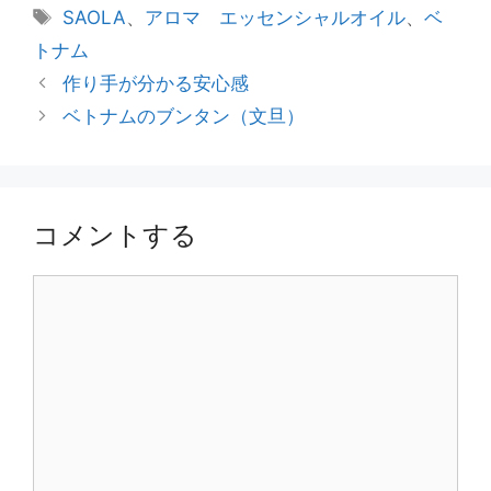
テ
タ
SAOLA
、
アロマ エッセンシャルオイル
、
ベ
ゴ
グ
トナム
リ
投
作り手が分かる安心感
ー
稿
ベトナムのブンタン（文旦）
ナ
ビ
ゲ
ー
コメントする
シ
ョ
コ
ン
メ
ン
ト