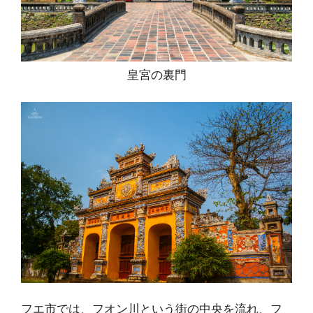
皇宮の裏門
フエ市では、フオン川という街の中央を流れ、フ